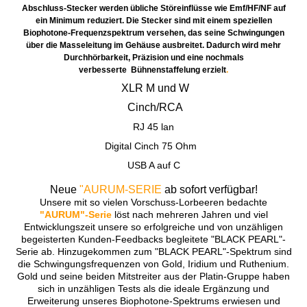
Abschluss-Stecker werden übliche Störeinflüsse wie Emf/HF/NF auf
ein Minimum reduziert. Die Stecker sind mit einem speziellen
Biophotone-Frequenzspektrum versehen, das seine Schwingungen
über die Masseleitung im Gehäuse ausbreitet. Dadurch wird mehr
Durchhörbarkeit, Präzision und eine nochmals
verbesserte Bühnenstaffelung erzielt
.
XLR M und W
Cinch/RCA
RJ 45 lan
Digital Cinch 75 Ohm
USB A auf C
Neue
"AURUM-SERIE
ab sofort verfügbar!
Unsere mit so vielen Vorschuss-Lorbeeren bedachte
"AURUM"-Serie
löst nach mehreren Jahren und viel
Entwicklungszeit unsere so erfolgreiche und von unzähligen
begeisterten Kunden-Feedbacks begleitete "BLACK PEARL"-
Serie ab. Hinzugekommen zum "BLACK PEARL"-Spektrum sind
die Schwingungsfrequenzen von Gold, Iridium und Ruthenium.
Gold und seine beiden Mitstreiter aus der Platin-Gruppe haben
sich in unzähligen Tests als die ideale Ergänzung und
Erweiterung unseres Biophotone-Spektrums erwiesen und