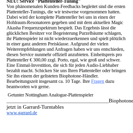
NEU: Service "Plattenteller-Tuning"
Von phänomenalen Kunden-Feedbacks begleitet sind die ersten
Plattenteller-Tunings, die wir testweise vorgenommen hatten.
Dabei wird der komplette Plattenteller bei uns in einen der
Hohlraum-Resonatoren gegeben und mit dem aktuellen Magic
Akasha Frequenzspektrum bespielt. Das Ergebnis lässt die
glücklichen Besitzer vor Begeisterung Purzelbäume schlagen,
ihr Plattenspieler ist nicht wiederzuerkennen und spielt plötzlich
in einer ganz anderen Preisklasse. Aufgrund der vielen
Weiterempfehlungen und Anfragen haben wir uns entschieden,
diesen Service nunmehr offiziell anzubieten. Einheitspreis pro
Plattenteller € 300,00 zzgl. Porto, egal, wie groß und schwer.
Eine Einmal-Investition, die sich für jeden Audio-Liebhaber
bezahlt macht. Schicken Sie uns Ihren Plattenteller oder bringen
Sie ihn einem der gelisteten Biophotone-Händler.
Bearbeitungszeit insgesamt ca. 10 Tage. Ihre
Fragen
dazu
beantworten wir gerne.
Getunter Nottingham Analogue-Plattenspieler
Biophoton
___________________________________________
jetzt in Garrard-Turntables
www.garrard.de