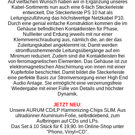
Auf vielfachen Wunsch haben wir in Ergänzung unseres
Kabel-Sortiments nun auch eine 6-fach Steckerleiste
entwickelt. Die Steckerleiste PS 10 hat als
Leitungszuführung das höchstwertige Netzkabel P10.
Durch eine genial einfache Konstruktion kommen die im
Gehäuse befindlichen Kontaktleisten für Phase,
Nullleiter und Erdung jeweils mit nur einer
Klemmverschraubung aus, nämlich die, an der das
Zuleitungskabel angeklemmt ist. Damit werden
stromflusshemmende Leitungsübergänge auf ein
Minimum reduziert. Zudem sind die Kontaktleisten frei
von ferromagnetischen Elementen. Das Gehäuse ist zur
elektromagnetischen Abschirmung von innen mit einer
Kupferfolie beschichtet. Damit bildet die Steckerleiste
eine perfekte Basis zur Stromversorgung einer High End
Audio Anlage. Sie ermöglicht eine verzerrungsfreie
Wiedergabe mit einer Fülle von Details und höchster
Dynamik.
JETZT NEU:
Unsere AURUM CD/LP Harmonizing-Chips SLIM. Aus
ultradünner Aluminium-Folie, selbstklebend, zum
Aufbringen auf CDs und LPs.
Das Set á 10 Stück für € 19,90. Im Online-Shop unter
"Phono, Vinyl+CD".